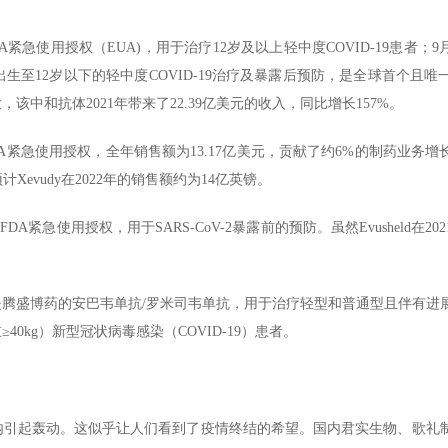
A紧急使用授权（EUA)，用于治疗12岁及以上轻中度COVID-19患者；9
生至12岁以下的轻中度COVID-19治疗及暴露后预防，是全球首个且唯一
中和抗体2021年带来了22.39亿美元的收入，同比增长157%。
获FDA紧急使用授权，全年销售额为13.17亿美元，贡献了约6%的制药业务
计Xevudy在2022年的销售额约为14亿英镑。
FDA紧急使用授权，用于SARS-CoV-2暴露前的预防。虽然Evusheld在2
是腾盛博药的安巴韦单抗/罗米司韦单抗，用于治疗轻型和普通型且伴有进
0kg）新型冠状病毒感染（COVID-19）患者。
业内引起轰动。这似乎让人们看到了疫情终结的希望。国内君实生物、歌礼