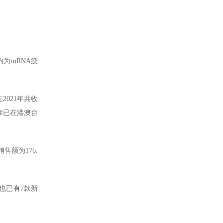
均为mRNA疫
2021年共收
必泰已在港澳台
销售额为176.
国内也已有7款新