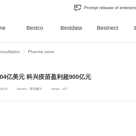
Prompt release of enterpri
me
Bestco
Bestdata
Bestnect
onsultation
Pharma news
卖404亿美元 科兴疫苗盈利超900亿元
18:03
Source：医药魔方
Views：
497