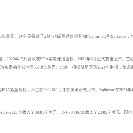
。这主要得益于2款“超级重磅炸弹药物”Comirnaty和Spikevax，
NA疫苗，2020年12月首次获FDA紧急使用授权，2021年8月正式获批上市。它在
美元，辉瑞负责的其它地区367.8亿美元。此外，根据复星医药2021年财报，复
次获得FDA紧急授权，不过在2022年1月才在美国正式上市。Spikevax在2021年
2021年收入了39.81亿美元，JNJ-78436735收入了23.85亿美元。