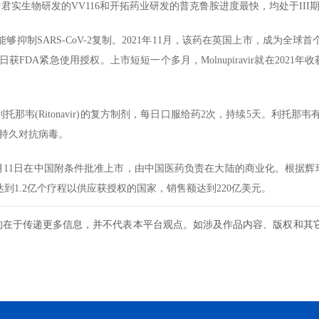
实生物研发的VV116和开拓药业研发的普克鲁胺进度最快，均处于III
，能够抑制SARS-CoV-2复制。2021年11月，该药在英国上市，成为全球
获FDA紧急使用授权。上市短短一个多月，Molnupiravir就在2021年收获
与低剂量利托那韦(Ritonavir)的复方制剂，每日口服给药2次，持续5天。利托那韦
，持久对抗病毒。
权；今年2月11日在中国附条件批准上市，由中国医药负责在大陆的商业化。根据辉瑞
能会达到1.2亿个疗程以供应获授权的国家，销售额达到220亿美元。
的在于传递更多信息，并不代表本平台观点。如涉及作品内容、版权和其