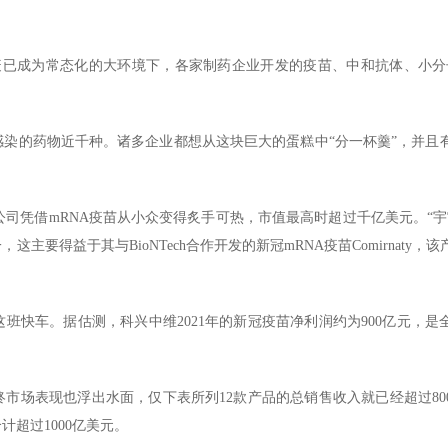
疫已成为常态化的大环境下，各家制药企业开发的疫苗、中和抗体、小分
染的药物近千种。诸多企业都想从这块巨大的蛋糕中“分一杯羹”，并且
Tech公司凭借mRNA疫苗从小众变得炙手可热，市值最高时超过千亿美元。“
要得益于其与BioNTech合作开发的新冠mRNA疫苗Comirnaty，该产
班快车。据估测，科兴中维2021年的新冠疫苗净利润约为900亿元，是
终市场表现也浮出水面，仅下表所列12款产品的总销售收入就已经超过80
计超过1000亿美元。