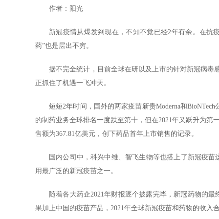
作者：阳光
新冠疫情从爆发到现在，不知不觉已经2年有余。在抗
药”也是层出不穷。
据不完全统计，目前全球在研以及上市的针对新冠病毒感
正抓住了机遇一飞冲天。
短短2年时间，国外的两家疫苗新贵Moderna和BioN
的制药业务全球排名一度跌至第十，但在2021年又跃升为第一，这主
售额为367.81亿美元，创下药品首年上市销售的记录。
国内公司中，科兴中维、智飞生物等也搭上了新冠疫苗这
用最广泛的新冠疫苗之一。
随着各大药企2021年财报逐个披露完毕，新冠药物的最
果加上中国的疫苗产品，2021年全球新冠疫苗和药物的收入合