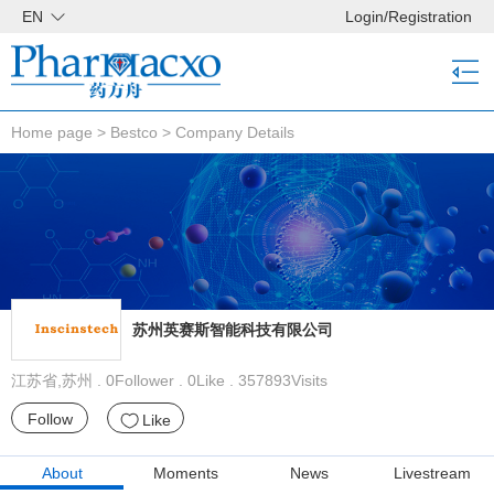
EN
Login
/
Registration
Home page
>
Bestco
>
Company Details
苏州英赛斯智能科技有限公司
江苏省,苏州 . 0Follower . 0Like . 357893Visits
Follow
Like
About
Moments
News
Livestream