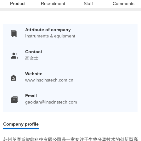
Product
Recruitment
Staff
Comments
Attribute of company
Instruments & equipment
Contact
高女士
Website
www.inscinstech.com.cn
Email
gaoxian@inscinstech.com
Company profile
苏州英赛斯智能科技有限公司是一家专注于生物分离技术的创新型高