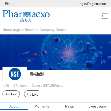
EN
Login
/
Registration
Home page
>
Bestco
>
Company Details
恩福检测
上海, . 0Follower . 0Like . 347198Visits
Follow
Like
About
Moments
News
Livestream