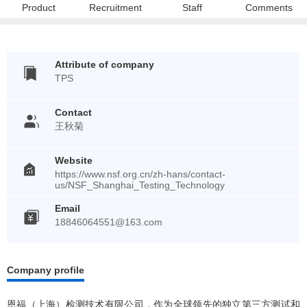
Product
Recruitment
Staff
Comments
Attribute of company
TPS
Contact
王秋菊
Website
https://www.nsf.org.cn/zh-hans/contact-
us/NSF_Shanghai_Testing_Technology
Email
18846064551@163.com
Company profile
恩福（上海）检测技术有限公司，作为全球领先的独立第三方测试和