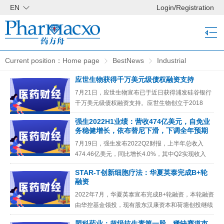
EN
Login
/
Registration
Current position：
Home page
BestNews
Industrial
应世生物获得千万美元级债权融资支持
consultation
Pharma news
7月21日，应世生物宣布已于近日获得浦发硅谷银行
千万美元级债权融资支持。应世生物创立于2018
年，主要针对肿瘤纤维化微环境进行创新药研发。成
强生2022H1业绩：营收474亿美元，自免业
立3年多来，应世生物
务稳健增长，依布替尼下滑，下调全年预期
7月19日，强生发布2022Q2财报，上半年总收入
474.46亿美元，同比增长4.0%，其中Q2实现收入
240.20亿美元，同比增长3.0%。除了消费者保健业
STAR-T创新细胞疗法：华夏英泰完成B+轮
务
融资
2022年7月，华夏英泰宣布完成B+轮融资，本轮融资
由华控基金领投，现有股东汉康资本和荷塘创投继续
支持。2021年9月，华夏英泰完成了由华创资本领
盟科药业：超级抗生素第一股，稀缺赛道市