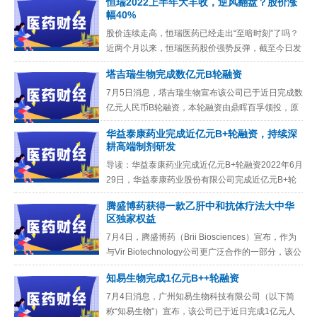
恒瑞2022上半年大丰收，逆风翻盘？股价涨
幅40%
股价连续走高，恒瑞医药已经走出“至暗时刻”了吗？
近两个月以来，恒瑞医药股价强势反弹，截至今日发
稿，股价最高报收41.59元/股，涨幅约40%。历经一
塔吉瑞生物完成数亿元B轮融资
年多“至暗时
7月5日消息，塔吉瑞生物宣布该公司已于近日完成数
亿元人民币B轮融资，本轮融资由鼎晖百孚领投，原
股东建银国际、深创投、东方富海等继续跟投。根据
华益泰康药业完成近亿元B+轮融资，持续深
新闻稿，此轮融资资金
耕高端制剂研发
导读：华益泰康药业完成近亿元B+轮融资2022年6月
29日，华益泰康药业股份有限公司完成近亿元B+轮
融资，由产业投资人海翔药业领投。本轮融资将用于
腾盛博药获得一款乙肝中和抗体疗法大中华
华益泰康高端制
区独家权益
7月4日，腾盛博药（Brii Biosciences）宣布，作为
与Vir Biotechnology公司更广泛合作的一部分，该公
司行使了其选择权，获得一款靶向乙
知易生物完成1亿元B++轮融资
7月4日消息，广州知易生物科技有限公司（以下简
称“知易生物”）宣布，该公司已于近日完成1亿元人